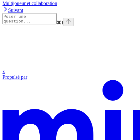
Multijoueur et collaboration
Suivant
⌘
I
x
Propulsé par