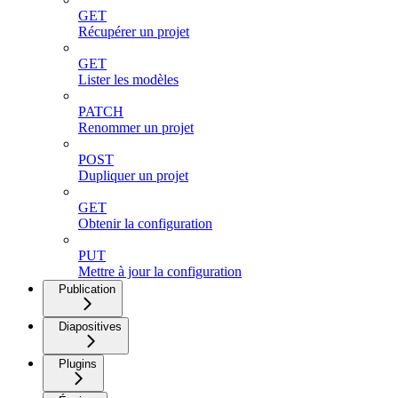
GET
Récupérer un projet
GET
Lister les modèles
PATCH
Renommer un projet
POST
Dupliquer un projet
GET
Obtenir la configuration
PUT
Mettre à jour la configuration
Publication
Diapositives
Plugins