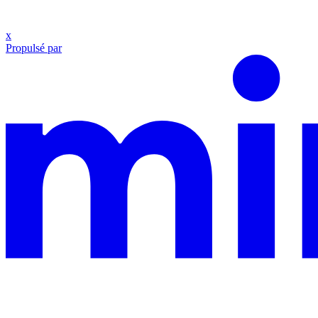
x
Propulsé par