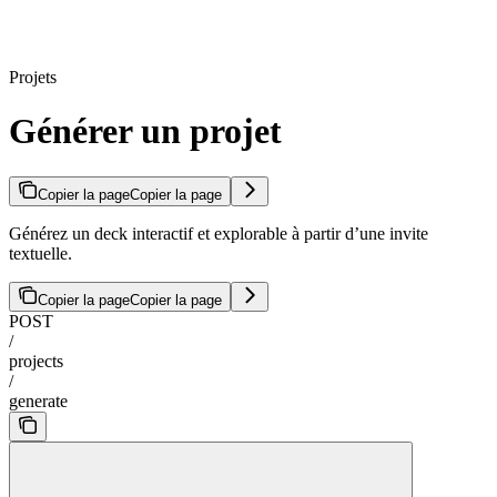
Projets
Générer un projet
Copier la page
Copier la page
Générez un deck interactif et explorable à partir d’une invite
textuelle.
Copier la page
Copier la page
POST
/
projects
/
generate