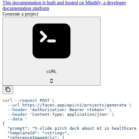
This documentation is built and hosted on Mintlify, a developer
documentation platform
Generate a project
cURL
curl
 --request
 POST
 \
  --url
 https://faces.app/api/v1/projects/generate
 \
  --header
 'Authorization: Bearer <token>'
 \
  --header
 'Content-Type: application/json'
 \
  --data
 '
{
  "prompt": "5-slide pitch deck about AI in healthcare 
  "templateId": "<string>",
  "referenceImageUrls": [