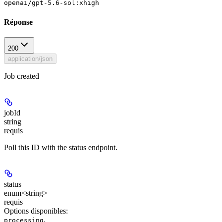
openai/gpt-5.6-sol:xhigh
Réponse
200
application/json
Job created
jobId
string
requis
Poll this ID with the status endpoint.
status
enum<string>
requis
Options disponibles
:
,
processing