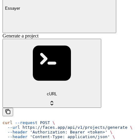
Essayer
Generate a project
cURL
curl
 --request
 POST
 \
  --url
 https://faces.app/api/v1/projects/generate
 \
  --header
 'Authorization: Bearer <token>'
 \
  --header
 'Content-Type: application/json'
 \