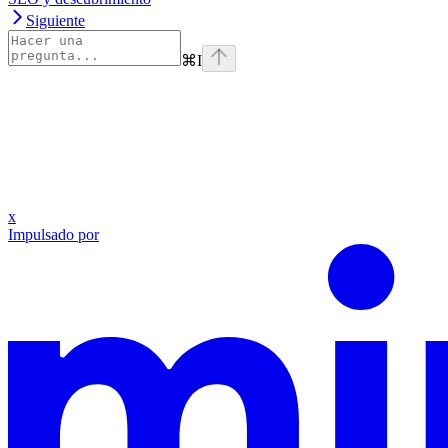
Siguiente
⌘
I
x
Impulsado por