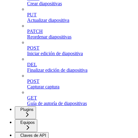
Crear diapositivas
PUT
Actualizar diapositiva
PATCH
Reordenar diapositivas
POST
Iniciar edición de diapositiva
DEL
Finalizar edición de diapositiva
POST
Capturar captura
GET
Guía de autoría de diapositivas
Plugins
Equipos
Claves de API