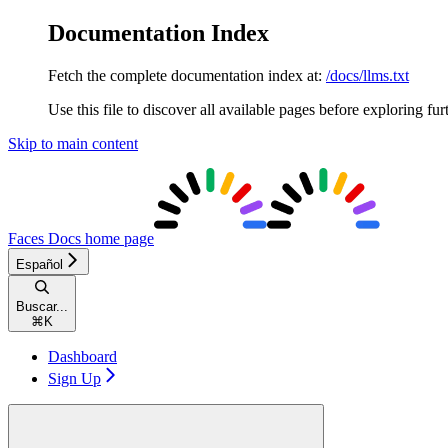
Documentation Index
Fetch the complete documentation index at:
/docs/llms.txt
Use this file to discover all available pages before exploring fur
Skip to main content
Faces Docs
home page
Español
Buscar...
⌘
K
Dashboard
Sign Up