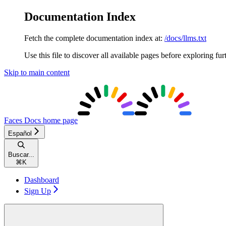
Documentation Index
Fetch the complete documentation index at:
/docs/llms.txt
Use this file to discover all available pages before exploring fur
Skip to main content
Faces Docs
home page
Español
Buscar...
⌘
K
Dashboard
Sign Up