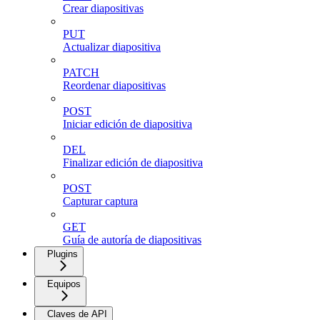
Crear diapositivas
PUT
Actualizar diapositiva
PATCH
Reordenar diapositivas
POST
Iniciar edición de diapositiva
DEL
Finalizar edición de diapositiva
POST
Capturar captura
GET
Guía de autoría de diapositivas
Plugins
Equipos
Claves de API