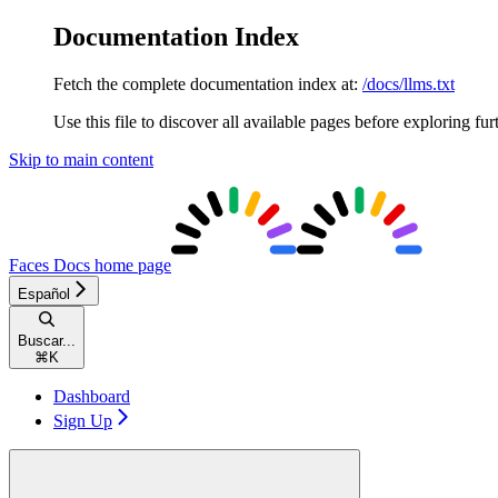
Documentation Index
Fetch the complete documentation index at:
/docs/llms.txt
Use this file to discover all available pages before exploring fur
Skip to main content
Faces Docs
home page
Español
Buscar...
⌘
K
Dashboard
Sign Up