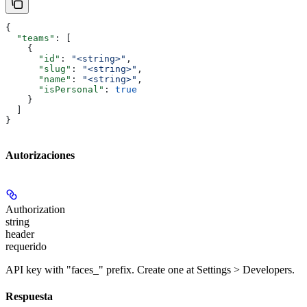
{
  "teams"
: [
    {
      "id"
: 
"<string>"
,
      "slug"
: 
"<string>"
,
      "name"
: 
"<string>"
,
      "isPersonal"
: 
true
    }
  ]
}
Autorizaciones
Authorization
string
header
requerido
API key with "faces_" prefix. Create one at Settings > Developers.
Respuesta