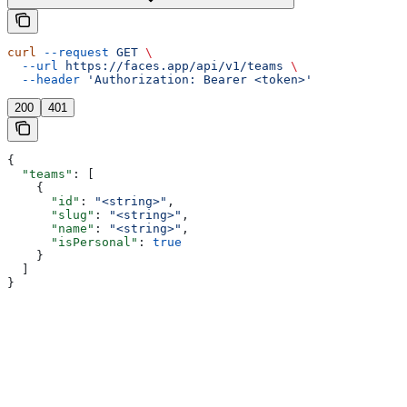
curl
 --request
 GET
 \
  --url
 https://faces.app/api/v1/teams
 \
  --header
 'Authorization: Bearer <token>'
200
401
{
  "teams"
: [
    {
      "id"
: 
"<string>"
,
      "slug"
: 
"<string>"
,
      "name"
: 
"<string>"
,
      "isPersonal"
: 
true
    }
  ]
}