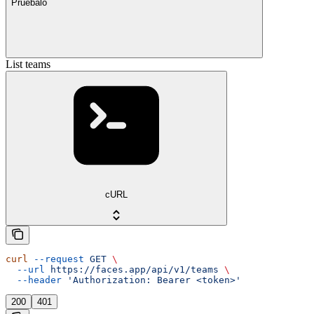
Pruébalo
List teams
cURL
curl
 --request
 GET
 \
  --url
 https://faces.app/api/v1/teams
 \
  --header
 'Authorization: Bearer <token>'
200
401